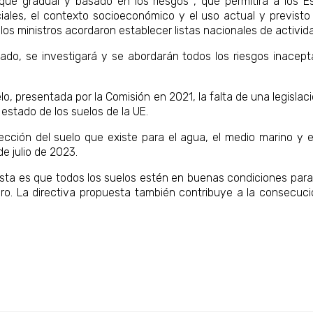
ue gradual y basado en los riesgos , que permitirá a los E
ales, el contexto socioeconómico y el uso actual y previsto d
os ministros acordaron establecer listas nacionales de activ
nado, se investigará y se abordarán todos los riesgos inacep
lo, presentada por la Comisión en 2021, la falta de una legisla
 estado de los suelos de la UE.
ección del suelo que existe para el agua, el medio marino y el
de julio de 2023.
puesta es que todos los suelos estén en buenas condiciones pa
ero. La directiva propuesta también contribuye a la consecu