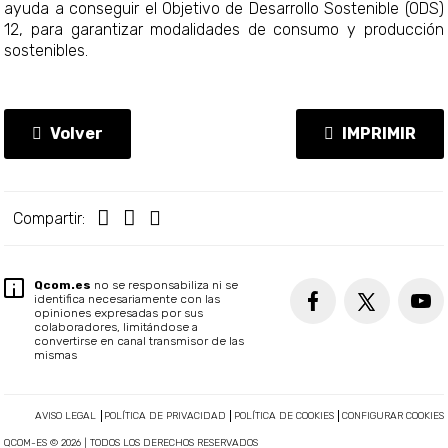
ayuda a conseguir el Objetivo de Desarrollo Sostenible (ODS)
12, para garantizar modalidades de consumo y producción
sostenibles.
Volver
IMPRIMIR
Compartir:
Qcom.es
no se responsabiliza ni se
identifica necesariamente con las
opiniones expresadas por sus
colaboradores, limitándose a
convertirse en canal transmisor de las
mismas
AVISO LEGAL
POLÍTICA DE PRIVACIDAD
POLÍTICA DE COOKIES
CONFIGURAR COOKIES
QCOM-ES © 2026 | TODOS LOS DERECHOS RESERVADOS