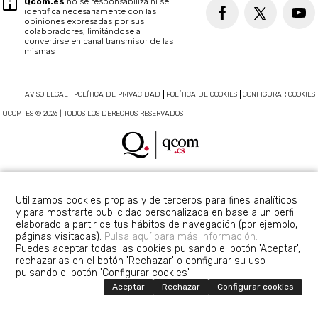
Qcom.es
no se responsabiliza ni se
identifica necesariamente con las
opiniones expresadas por sus
colaboradores, limitándose a
convertirse en canal transmisor de las
mismas
AVISO LEGAL
POLÍTICA DE PRIVACIDAD
POLÍTICA DE COOKIES
CONFIGURAR COOKIES
QCOM-ES © 2026 | TODOS LOS DERECHOS RESERVADOS
Utilizamos cookies propias y de terceros para fines analíticos
y para mostrarte publicidad personalizada en base a un perfil
elaborado a partir de tus hábitos de navegación (por ejemplo,
páginas visitadas).
Pulsa aquí para más información.
Puedes aceptar todas las cookies pulsando el botón 'Aceptar',
rechazarlas en el botón 'Rechazar' o configurar su uso
pulsando el botón 'Configurar cookies'.
Aceptar
Rechazar
Configurar cookies