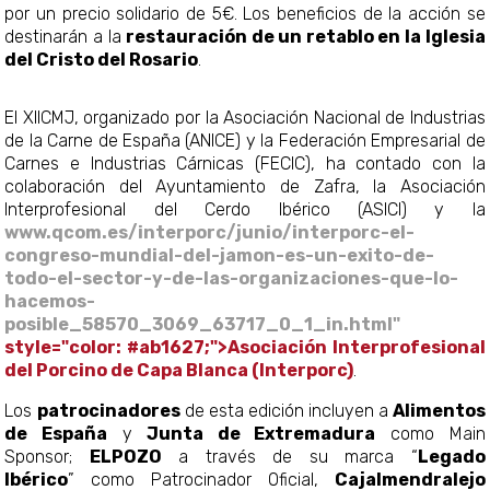
por un precio solidario de 5€. Los beneficios de la acción se
destinarán a la
restauración de un retablo en la Iglesia
del Cristo del Rosario
.
El XIICMJ, organizado por la Asociación Nacional de Industrias
de la Carne de España (ANICE) y la Federación Empresarial de
Carnes e Industrias Cárnicas (FECIC), ha contado con la
colaboración del Ayuntamiento de Zafra, la Asociación
Interprofesional del Cerdo Ibérico (ASICI) y la
www.qcom.es/interporc/junio/interporc-el-
congreso-mundial-del-jamon-es-un-exito-de-
todo-el-sector-y-de-las-organizaciones-que-lo-
hacemos-
posible_58570_3069_63717_0_1_in.html"
style="color: #ab1627;">Asociación Interprofesional
del Porcino de Capa Blanca (Interporc)
.
Los
patrocinadores
de esta edición incluyen a
Alimentos
de España
y
Junta de Extremadura
como Main
Sponsor;
ELPOZO
a través de su marca “
Legado
Ibérico
” como Patrocinador Oficial,
Cajalmendralejo