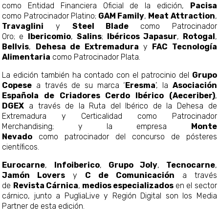
como Entidad Financiera Oficial de la edición,
Pacisa
como Patrocinador Platino;
GAM Family
,
Meat Attraction
,
Travaglini
y
Steel Blade
como Patrocinador
Oro; e
Ibericomio
,
Salins
;
Ibéricos Japasur
,
Rotogal
,
Bellvis
,
Dehesa de Extremadura
y
FAC Tecnología
Alimentaria
como Patrocinador Plata.
La edición también ha contado con el patrocinio del
Grupo
Copese
a través de su marca ‘
Eresma
’, la
Asociación
Española de Criadores Cerdo Ibérico (Aeceriber)
,
DGEX
a través de la Ruta del Ibérico de la Dehesa de
Extremadura y Certicalidad como Patrocinador
Merchandising; y la empresa
Monte
Nevado
como patrocinador del concurso de pósteres
científicos.
Eurocarne
,
Infoiberico
,
Grupo Joly
,
Tecnocarne
,
Jamón Lovers
y
C de Comunicación
a través
de
Revista Cárnica
,
medios especializados
en el sector
cárnico, junto a PugliaLive y Región Digital son los Media
Partner de esta edición.